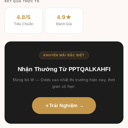
KẾT QUẢ THỰC TẾ
4.8/5
4.9★
Tiêu Chuẩn
Đánh Giá
KHUYẾN MÃI ĐẶC BIỆT
Nhận Thưởng Từ PPTQALKAHFI
Đừng bỏ lỡ — Odds cao nhất thị trường hiện nay, thời
gian có hạn.
Trải Nghiệm →