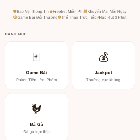
🛡
Bảo Vệ Thông Tin
🔥
Freebet Miễn Phí
🎁
Khuyến Mãi Mỗi Ngày
🎲
Game Bài Đổi Thưởng
⚽
Thể Thao Trực Tiếp
⚡
Nạp Rút 3 Phút
DANH MỤC
🃏
💰
Game Bài
Jackpot
Poker, Tiến Lên, Phỏm
Thưởng cực khủng
🐓
Đá Gà
Đá gà trực tiếp