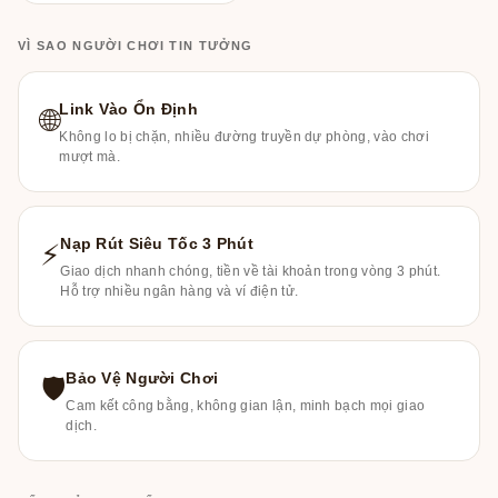
VÌ SAO NGƯỜI CHƠI TIN TƯỞNG
Link Vào Ổn Định
🌐
Không lo bị chặn, nhiều đường truyền dự phòng, vào chơi
mượt mà.
Nạp Rút Siêu Tốc 3 Phút
⚡
Giao dịch nhanh chóng, tiền về tài khoản trong vòng 3 phút.
Hỗ trợ nhiều ngân hàng và ví điện tử.
Bảo Vệ Người Chơi
🛡
Cam kết công bằng, không gian lận, minh bạch mọi giao
dịch.