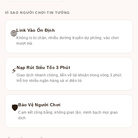
VÌ SAO NGƯỜI CHƠI TIN TƯỞNG
Link Vào Ổn Định
🌐
Không lo bị chặn, nhiều đường truyền dự phòng, vào chơi
mượt mà.
Nạp Rút Siêu Tốc 3 Phút
⚡
Giao dịch nhanh chóng, tiền về tài khoản trong vòng 3 phút.
Hỗ trợ nhiều ngân hàng và ví điện tử.
Bảo Vệ Người Chơi
🛡
Cam kết công bằng, không gian lận, minh bạch mọi giao
dịch.