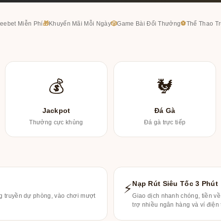
reebet Miễn Phí
🎁
Khuyến Mãi Mỗi Ngày
🎲
Game Bài Đổi Thưởng
⚽
Thể Thao Tr
💰
🐓
Jackpot
Đá Gà
Thưởng cực khủng
Đá gà trực tiếp
G
Nạp Rút Siêu Tốc 3 Phút
⚡
g truyền dự phòng, vào chơi mượt
Giao dịch nhanh chóng, tiền về
trợ nhiều ngân hàng và ví điện 