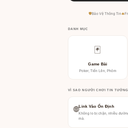
🛡
Bảo Vệ Thông Tin
🔥
F
DANH MỤC
🃏
Game Bài
Poker, Tiến Lên, Phỏm
VÌ SAO NGƯỜI CHƠI TIN TƯỞN
Link Vào Ổn Định
🌐
Không lo bị chặn, nhiều đườn
mà.