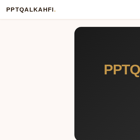
PPTQALKAHFI
.
PPTQ