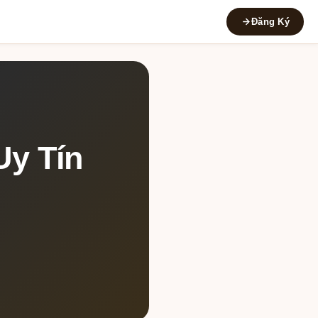
Đăng Ký
Uy Tín