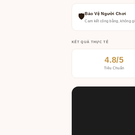
Bảo Vệ Người Chơi
🛡
Cam kết công bằng, không gi
KẾT QUẢ THỰC TẾ
4.8/5
Tiêu Chuẩn