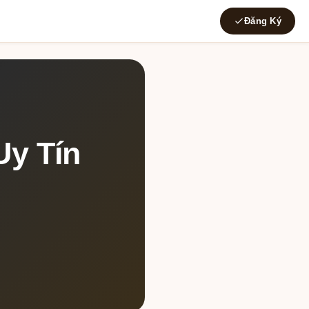
Đăng Ký
Uy Tín