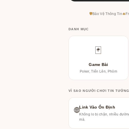
🛡
Bảo Vệ Thông Tin
🔥
F
DANH MỤC
🃏
Game Bài
Poker, Tiến Lên, Phỏm
VÌ SAO NGƯỜI CHƠI TIN TƯỞN
Link Vào Ổn Định
🌐
Không lo bị chặn, nhiều đườn
mà.