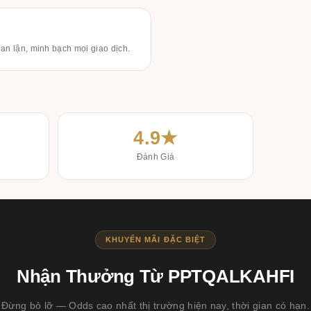
an lận, minh bạch mọi giao dịch.
4.9★
Đánh Giá
KHUYẾN MÃI ĐẶC BIỆT
Nhận Thưởng Từ PPTQALKAHFI
Đừng bỏ lỡ — Odds cao nhất thị trường hiện nay, thời gian có hạn.