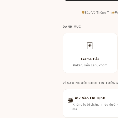
🛡
Bảo Vệ Thông Tin
🔥
F
DANH MỤC
🃏
Game Bài
Poker, Tiến Lên, Phỏm
VÌ SAO NGƯỜI CHƠI TIN TƯỞN
Link Vào Ổn Định
🌐
Không lo bị chặn, nhiều đườn
mà.