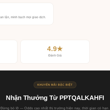
an lận, minh bạch mọi giao dịch.
4.9★
Đánh Giá
KHUYẾN MÃI ĐẶC BIỆT
Nhận Thưởng Từ PPTQALKAHFI
Đừng bỏ lỡ — Odds cao nhất thị trường hiện nay, thời gian có hạn.