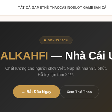
TẤT CẢ GAME
THỂ THAO
CASINO
SLOT GAME
BẮN CÁ
💎 BONUS 100%
ALKAHFI
— Nhà Cái 
Chất lượng cho người chơi Việt. Nạp rút nhanh 3 phút.
Hỗ trợ tận tâm 24/7.
→ Bắt Đầu Ngay
Xem Thể Thao