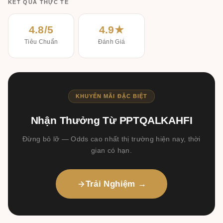
KẾT QUẢ THỰC TẾ
4.8/5
4.9★
Tiêu Chuẩn
Đánh Giá
KHUYẾN MÃI ĐẶC BIỆT
Nhận Thưởng Từ PPTQALKAHFI
Đừng bỏ lỡ — Odds cao nhất thị trường hiện nay, thời
gian có hạn.
Trải Nghiệm →