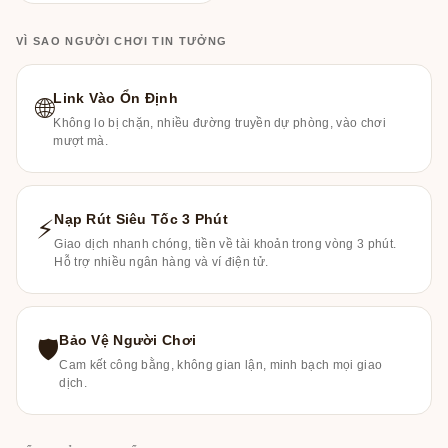
VÌ SAO NGƯỜI CHƠI TIN TƯỞNG
Link Vào Ổn Định
🌐
Không lo bị chặn, nhiều đường truyền dự phòng, vào chơi
mượt mà.
Nạp Rút Siêu Tốc 3 Phút
⚡
Giao dịch nhanh chóng, tiền về tài khoản trong vòng 3 phút.
Hỗ trợ nhiều ngân hàng và ví điện tử.
Bảo Vệ Người Chơi
🛡
Cam kết công bằng, không gian lận, minh bạch mọi giao
dịch.