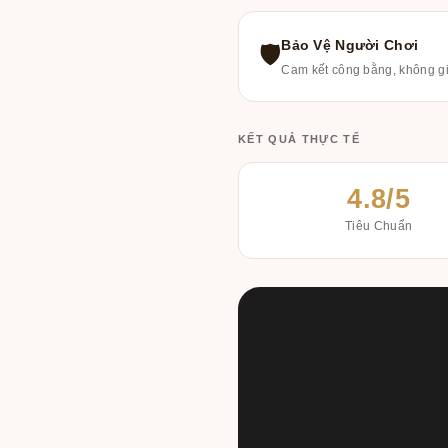
Bảo Vệ Người Chơi
🛡
Cam kết công bằng, không gi
KẾT QUẢ THỰC TẾ
4.8/5
Tiêu Chuẩn