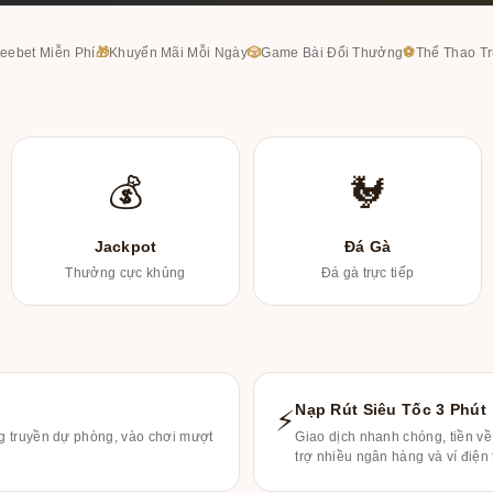
reebet Miễn Phí
🎁
Khuyến Mãi Mỗi Ngày
🎲
Game Bài Đổi Thưởng
⚽
Thể Thao Tr
💰
🐓
Jackpot
Đá Gà
Thưởng cực khủng
Đá gà trực tiếp
G
Nạp Rút Siêu Tốc 3 Phút
⚡
g truyền dự phòng, vào chơi mượt
Giao dịch nhanh chóng, tiền về
trợ nhiều ngân hàng và ví điện 