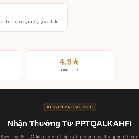
an lận, minh bạch mọi giao dịch.
4.9★
Đánh Giá
KHUYẾN MÃI ĐẶC BIỆT
Nhận Thưởng Từ PPTQALKAHFI
Đừng bỏ lỡ — Odds cao nhất thị trường hiện nay, thời gian có hạn.