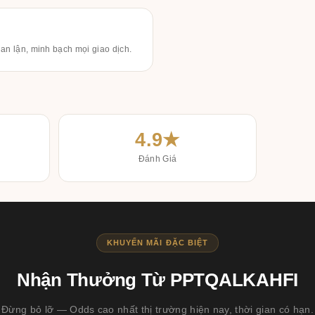
an lận, minh bạch mọi giao dịch.
4.9★
Đánh Giá
KHUYẾN MÃI ĐẶC BIỆT
Nhận Thưởng Từ PPTQALKAHFI
Đừng bỏ lỡ — Odds cao nhất thị trường hiện nay, thời gian có hạn.