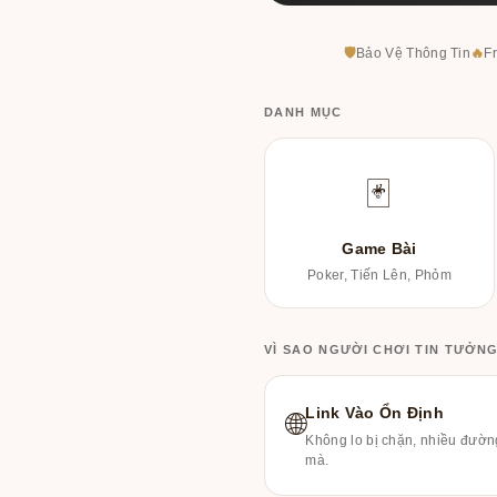
🛡
Bảo Vệ Thông Tin
🔥
F
DANH MỤC
🃏
Game Bài
Poker, Tiến Lên, Phỏm
VÌ SAO NGƯỜI CHƠI TIN TƯỞN
Link Vào Ổn Định
🌐
Không lo bị chặn, nhiều đườn
mà.