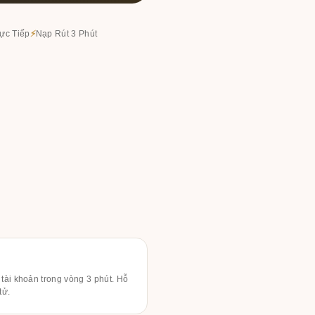
ực Tiếp
⚡
Nạp Rút 3 Phút
 tài khoản trong vòng 3 phút. Hỗ
tử.