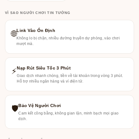
VÌ SAO NGƯỜI CHƠI TIN TƯỞNG
Link Vào Ổn Định
🌐
Không lo bị chặn, nhiều đường truyền dự phòng, vào chơi
mượt mà.
Nạp Rút Siêu Tốc 3 Phút
⚡
Giao dịch nhanh chóng, tiền về tài khoản trong vòng 3 phút.
Hỗ trợ nhiều ngân hàng và ví điện tử.
Bảo Vệ Người Chơi
🛡
Cam kết công bằng, không gian lận, minh bạch mọi giao
dịch.