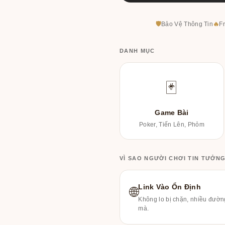
🛡
Bảo Vệ Thông Tin
🔥
F
DANH MỤC
🃏
Game Bài
Poker, Tiến Lên, Phỏm
VÌ SAO NGƯỜI CHƠI TIN TƯỞN
Link Vào Ổn Định
🌐
Không lo bị chặn, nhiều đườn
mà.