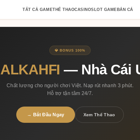
TẤT CẢ GAME
THỂ THAO
CASINO
SLOT GAME
BẮN CÁ
💎 BONUS 100%
ALKAHFI
— Nhà Cái 
Chất lượng cho người chơi Việt. Nạp rút nhanh 3 phút.
Hỗ trợ tận tâm 24/7.
→ Bắt Đầu Ngay
Xem Thể Thao